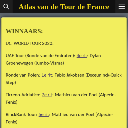
Atlas van de Tour de France
Ga
direct
naar
de
WINNAARS:
hoofdinhoud
UCI WORLD TOUR 2020:
UAE Tour (Ronde van de Emiraten):
4e rit
: Dylan
Groenewegen (Jumbo-Visma)
Ronde van Polen:
1e rit
: Fabio Jakobsen (Deceuninck-Quick
Step)
Tirreno-Adriatico:
7e rit
: Mathieu van der Poel (Alpecin-
Fenix)
BinckBank Tour:
5e rit
: Mathieu van der Poel (Alpecin-
Fenix)