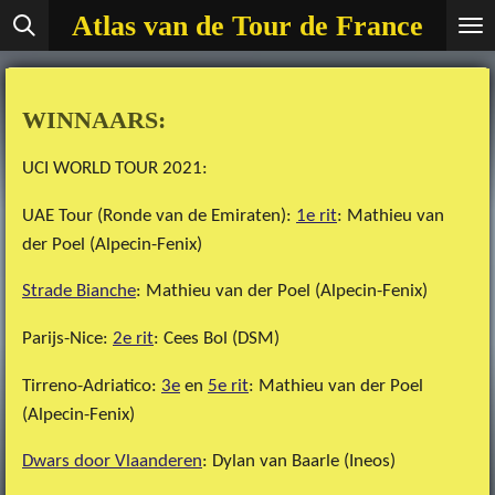
Atlas van de Tour de France
Ga
direct
naar
de
WINNAARS:
hoofdinhoud
UCI WORLD TOUR 2021:
UAE Tour (Ronde van de Emiraten):
1e rit
: Mathieu van
der Poel (Alpecin-Fenix)
Strade Bianche
: Mathieu van der Poel (Alpecin-Fenix)
Parijs-Nice:
2e rit
: Cees Bol (DSM)
Tirreno-Adriatico:
3e
en
5e rit
: Mathieu van der Poel
(Alpecin-Fenix)
Dwars door Vlaanderen
: Dylan van Baarle (Ineos)