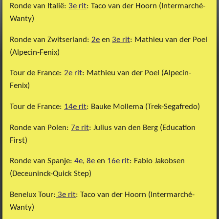
Ronde van Italië:
3e rit
: Taco van der Hoorn (Intermarché-
Wanty)
Ronde van Zwitserland:
2e
en
3e rit
: Mathieu van der Poel
(Alpecin-Fenix)
Tour de France:
2e rit
: Mathieu van der Poel (Alpecin-
Fenix)
Tour de France:
14e rit
: Bauke Mollema (Trek-Segafredo)
Ronde van Polen:
7e rit
: Julius van den Berg (Education
First)
Ronde van Spanje:
4e
,
8e
en
16e rit
: Fabio Jakobsen
(Deceuninck-Quick Step)
Benelux Tour:
3e rit
: Taco van der Hoorn (Intermarché-
Wanty)