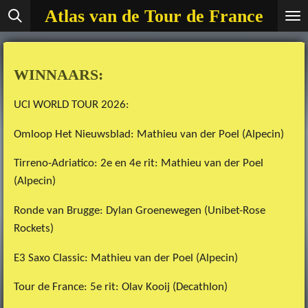
Atlas van de Tour de France
Ga
direct
naar
de
WINNAARS:
hoofdinhoud
UCI WORLD TOUR 2026:
Omloop Het Nieuwsblad: Mathieu van der Poel (Alpecin)
Tirreno-Adriatico: 2e en 4e rit: Mathieu van der Poel
(Alpecin)
Ronde van Brugge: Dylan Groenewegen (Unibet-Rose
Rockets)
E3 Saxo Classic: Mathieu van der Poel (Alpecin)
Tour de France: 5e rit: Olav Kooij (Decathlon)