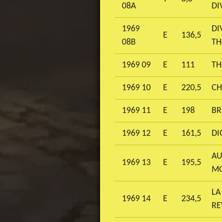
08A
DI
1969
DI
E
136,5
08B
T
1969 09
E
111
TH
1969 10
E
220,5
CH
1969 11
E
198
BR
1969 12
E
161,5
DI
AU
1969 13
E
195,5
M
LA
1969 14
E
234,5
RE