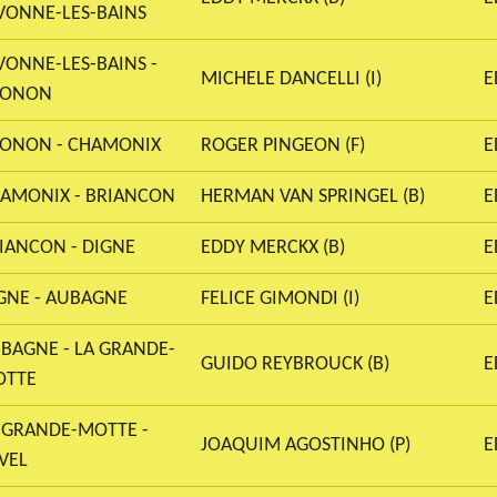
VONNE-LES-BAINS
VONNE-LES-BAINS -
MICHELE DANCELLI (I)
E
HONON
ONON - CHAMONIX
ROGER PINGEON (F)
E
AMONIX - BRIANCON
HERMAN VAN SPRINGEL (B)
E
IANCON - DIGNE
EDDY MERCKX (B)
E
GNE - AUBAGNE
FELICE GIMONDI (I)
E
BAGNE - LA GRANDE-
GUIDO REYBROUCK (B)
E
OTTE
 GRANDE-MOTTE -
JOAQUIM AGOSTINHO (P)
E
VEL