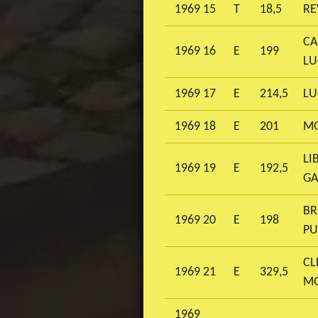
1969 15
T
18,5
RE
CA
1969 16
E
199
L
1969 17
E
214,5
LU
1969 18
E
201
MO
LI
1969 19
E
192,5
GA
BR
1969 20
E
198
PU
CL
1969 21
E
329,5
MO
1969