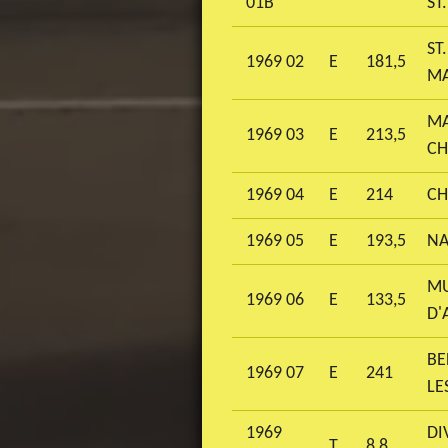
01B
ST
ST
1969 02
E
181,5
MA
MA
1969 03
E
213,5
CH
1969 04
E
214
CH
1969 05
E
193,5
NA
MU
1969 06
E
133,5
D'
BE
1969 07
E
241
LE
1969
DI
T
8,8