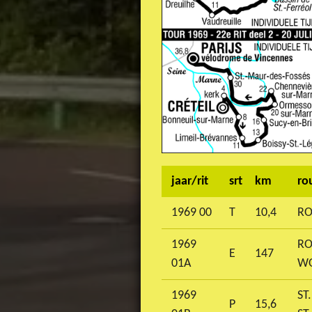
jaar/rit
srt
km
ro
1969 00
T
10,4
RO
1969
RO
E
147
01A
W
1969
ST
P
15,6