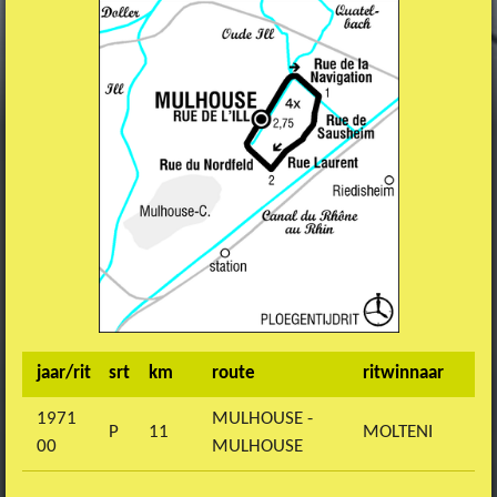
jaar/rit
srt
km
route
ritwinnaar
1971
MULHOUSE -
P
11
MOLTENI
00
MULHOUSE