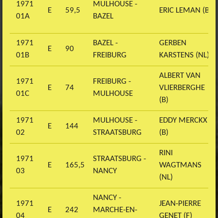
1971
MULHOUSE -
E
59,5
ERIC LEMAN (B)
01A
BAZEL
1971
BAZEL -
GERBEN
E
90
01B
FREIBURG
KARSTENS (NL)
ALBERT VAN
1971
FREIBURG -
E
74
VLIERBERGHE
01C
MULHOUSE
(B)
1971
MULHOUSE -
EDDY MERCKX
E
144
02
STRAATSBURG
(B)
RINI
1971
STRAATSBURG -
E
165,5
WAGTMANS
03
NANCY
(NL)
NANCY -
1971
JEAN-PIERRE
E
242
MARCHE-EN-
04
GENET (F)