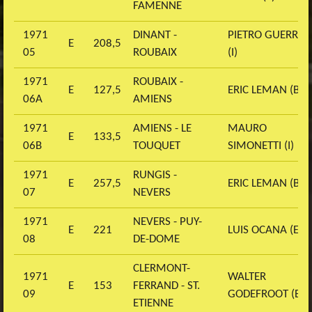
FAMENNE
1971
DINANT -
PIETRO GUERRA
E
208,5
05
ROUBAIX
(I)
1971
ROUBAIX -
E
127,5
ERIC LEMAN (B)
06A
AMIENS
1971
AMIENS - LE
MAURO
E
133,5
06B
TOUQUET
SIMONETTI (I)
1971
RUNGIS -
E
257,5
ERIC LEMAN (B)
07
NEVERS
1971
NEVERS - PUY-
E
221
LUIS OCANA (E)
08
DE-DOME
CLERMONT-
1971
WALTER
E
153
FERRAND - ST.
09
GODEFROOT (B)
ETIENNE