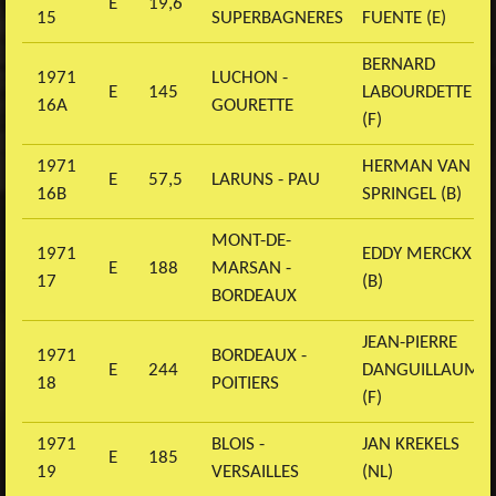
E
19,6
15
SUPERBAGNERES
FUENTE (E)
BERNARD
1971
LUCHON -
E
145
LABOURDETTE
16A
GOURETTE
(F)
1971
HERMAN VAN
E
57,5
LARUNS - PAU
16B
SPRINGEL (B)
MONT-DE-
1971
EDDY MERCKX
E
188
MARSAN -
17
(B)
BORDEAUX
JEAN-PIERRE
1971
BORDEAUX -
E
244
DANGUILLAUME
18
POITIERS
(F)
1971
BLOIS -
JAN KREKELS
E
185
19
VERSAILLES
(NL)