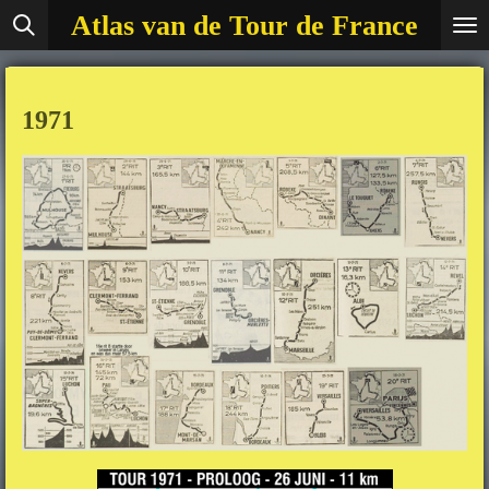
Atlas van de Tour de France
Ga
direct
naar
de
1971
hoofdinhoud