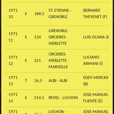
1971
ST. ETIENNE -
BERNARD
E
188,5
10
GRENOBLE
THEVENET (F)
GRENOBLE -
1971
E
134
ORCIERES-
LUIS OCANA (E)
11
MERLETTE
ORCIERES-
1971
LUCIANO
E
251
MERLETTE -
12
ARMANI (I)
MARSEILLE
1971
EDDY MERCKX
T
16,3
ALBI - ALBI
13
(B)
1971
JOSE-MANUEL
E
214,5
REVEL - LUCHON
14
FUENTE (E)
1971
LUCHON -
JOSE-MANUEL