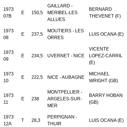
GAILLARD -
1973
BERNARD
E
150,5
MERIBEL-LES
07B
THEVENET (F)
ALLUES
1973
MOUTIERS - LES
E
237,5
LUIS OCANA (E)
08
ORRES
VICENTE
1973
E
234,5
UVERNET - NICE
LOPEZ-CARRIL
09
(E)
1973
MICHAEL
E
222,5
NICE - AUBAGNE
10
WRIGHT (GB)
MONTPELLIER -
1973
BARRY HOBAN
E
238
ARGELES-SUR-
11
(GB)
MER
1973
PERPIGNAN -
T
28,3
LUIS OCANA (E)
12A
THUIR