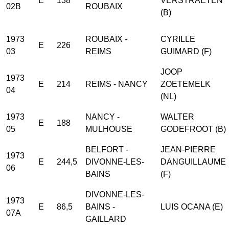
E
138
VERSTRAETEN
02B
ROUBAIX
(B)
1973
ROUBAIX -
CYRILLE
E
226
03
REIMS
GUIMARD (F)
JOOP
1973
E
214
REIMS - NANCY
ZOETEMELK
04
(NL)
1973
NANCY -
WALTER
E
188
05
MULHOUSE
GODEFROOT (B)
BELFORT -
JEAN-PIERRE
1973
E
244,5
DIVONNE-LES-
DANGUILLAUME
06
BAINS
(F)
DIVONNE-LES-
1973
E
86,5
BAINS -
LUIS OCANA (E)
07A
GAILLARD