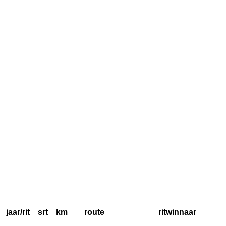
jaar/rit
srt
km
route
ritwinnaar