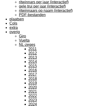
ritwinnars per jaar (interactief)
gele trui per jaar (interactief)
ritwinnaars op naam (interactief)
PDF-bestanden
plaatsen
Cols
extra
overig
Giro
Vuelta
NL-zeges
2011
2012
2013
2014
2015
2016
2017
2018
2019
2020
2021
2022
2023
2024