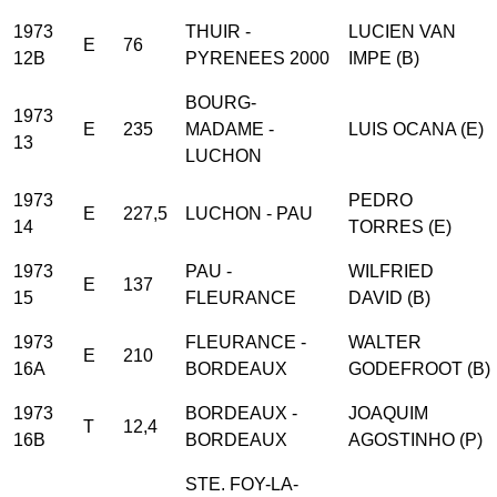
1973
THUIR -
LUCIEN VAN
E
76
12B
PYRENEES 2000
IMPE (B)
BOURG-
1973
E
235
MADAME -
LUIS OCANA (E)
13
LUCHON
1973
PEDRO
E
227,5
LUCHON - PAU
14
TORRES (E)
1973
PAU -
WILFRIED
E
137
15
FLEURANCE
DAVID (B)
1973
FLEURANCE -
WALTER
E
210
16A
BORDEAUX
GODEFROOT (B)
1973
BORDEAUX -
JOAQUIM
T
12,4
16B
BORDEAUX
AGOSTINHO (P)
STE. FOY-LA-