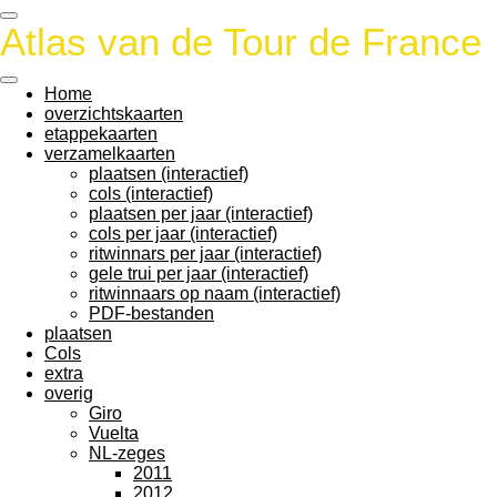
Ga
Atlas van de Tour de France
direct
naar
de
Home
hoofdinhoud
overzichtskaarten
etappekaarten
verzamelkaarten
plaatsen (interactief)
cols (interactief)
plaatsen per jaar (interactief)
cols per jaar (interactief)
ritwinnars per jaar (interactief)
gele trui per jaar (interactief)
ritwinnaars op naam (interactief)
PDF-bestanden
plaatsen
Cols
extra
overig
Giro
Vuelta
NL-zeges
2011
2012