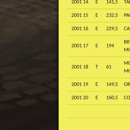
2001 14
E
141,5
TA
2001 15
E
232,5
PA
2001 16
E
229,5
CA
BR
2001 17
E
194
M
MO
2001 18
T
61
M
2001 19
E
149,5
OR
2001 20
E
160,5
CO