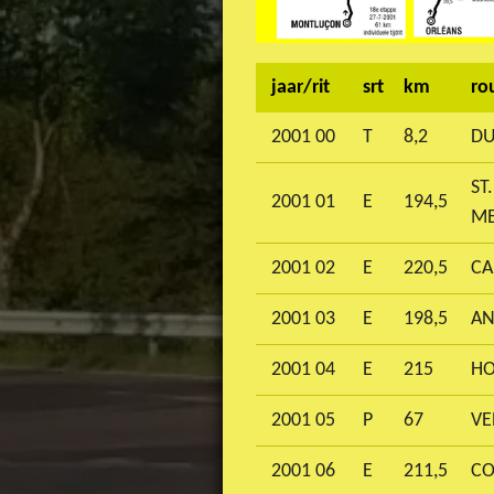
jaar/rit
srt
km
ro
2001 00
T
8,2
DU
ST
2001 01
E
194,5
M
2001 02
E
220,5
CA
2001 03
E
198,5
AN
2001 04
E
215
HO
2001 05
P
67
VE
2001 06
E
211,5
CO