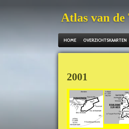
Ga
Atlas van de
direct
naar
de
hoofdinhoud
HOME
OVERZICHTSKAARTEN
2001