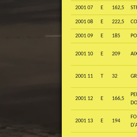
2001 07
E
162,5
ST
2001 08
E
222,5
CO
2001 09
E
185
PO
2001 10
E
209
AI
2001 11
T
32
GR
PE
2001 12
E
166,5
DO
FO
2001 13
E
194
D'