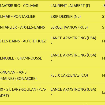
RAATSBURG - COLMAR
LAURENT JALABERT (F)
J
LMAR - PONTARLIER
ERIK DEKKER (NL)
S
NTARLIER - AIX-LES-BAINS
SERGEI IVANOV (RUS)
S
LANCE ARMSTRONG (USA)
X-LES-BAINS - ALPE-D'HUEZ
F
*
LANCE ARMSTRONG (USA)
ENOBLE - CHAMROUSSE
F
*
RPIGNAN - AX-3
FELIX CARDENAS (CO)
F
MAINES (BONASCRE)
IX - ST. LARY-SOULAN (PLA-
LANCE ARMSTRONG (USA)
L
ADET)
*