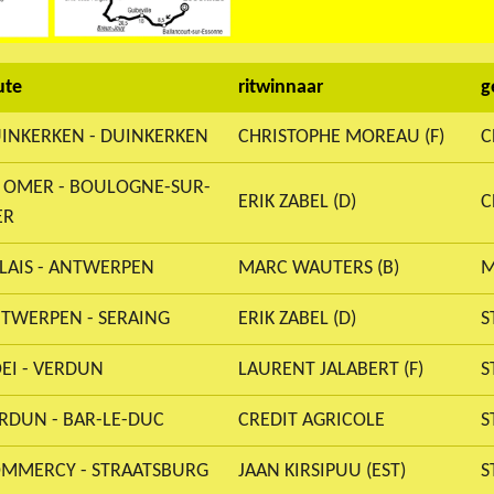
ute
ritwinnaar
g
INKERKEN - DUINKERKEN
CHRISTOPHE MOREAU (F)
C
. OMER - BOULOGNE-SUR-
ERIK ZABEL (D)
C
ER
LAIS - ANTWERPEN
MARC WAUTERS (B)
M
TWERPEN - SERAING
ERIK ZABEL (D)
S
EI - VERDUN
LAURENT JALABERT (F)
S
RDUN - BAR-LE-DUC
CREDIT AGRICOLE
S
MMERCY - STRAATSBURG
JAAN KIRSIPUU (EST)
S