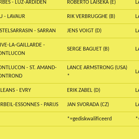
RBES - LUZ-ARDIDEN
ROBERTO LAISEKA (E)
L
U - LAVAUR
RIK VERBRUGGHE (B)
L
STELSARRASIN - SARRAN
JENS VOIGT (D)
L
IVE-LA-GAILLARDE -
SERGE BAGUET (B)
L
ONTLUCON
NTLUCON - ST. AMAND-
LANCE ARMSTRONG (USA)
L
ONTROND
*
LEANS - EVRY
ERIK ZABEL (D)
L
RBEIL-ESSONNES - PARIJS
JAN SVORADA (CZ)
L
*=gediskwalificeerd
*